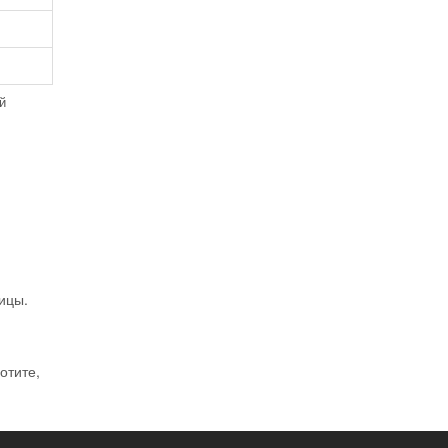
й
ицы.
отите,