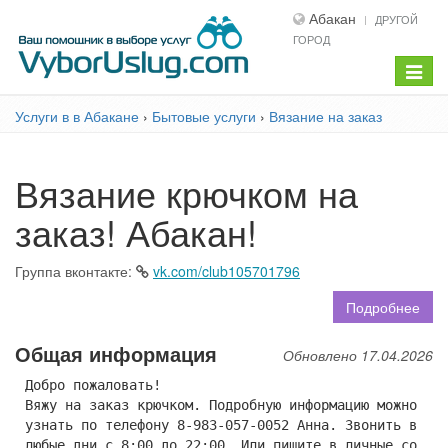
Абакан
ДРУГОЙ
ГОРОД
Показ
меню
Услуги в в Абакане
›
Бытовые услуги
›
Вязание на заказ
Вязание крючком на
заказ! Абакан!
Группа вконтакте:
vk.com/club105701796
Подробнее
Общая информация
Обновлено 17.04.2026
Добро пожаловать!
Вяжу на заказ крючком. Подробную информацию можно
узнать по телефону 8-983-057-0052 Анна. Звонить в
любые дни с 8:00 до 22:00. Или пишите в личные со