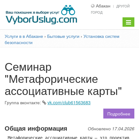
Абакан
ДРУГОЙ
ГОРОД
Показ
меню
Услуги в в Абакане
›
Бытовые услуги
›
Установка систем
безопасности
Семинар
"Метафорические
ассоциативные карты"
Группа вконтакте:
vk.com/club61563683
Подробнее
Общая информация
Обновлено 17.04.2026
Метафорические ассоциативные карты – это проектив