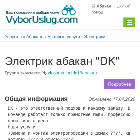
Абакан
ДРУГОЙ
ГОРОД
Показ
меню
Услуги в в Абакане
›
Бытовые услуги
›
Электрики
Электрик абакан "DK"
Группа вконтакте:
vk.com/electric19abakan
Подробнее
Общая информация
Обновлено 17.04.2026
DK - это ответственный подход к каждому заказу. В
команде работают только грамотные люди, профессио
налы своего дела.
Наши услуги :
⚡Замена и монтаж электропроводки в домах ????, кв
артирах ???? и офисах ????