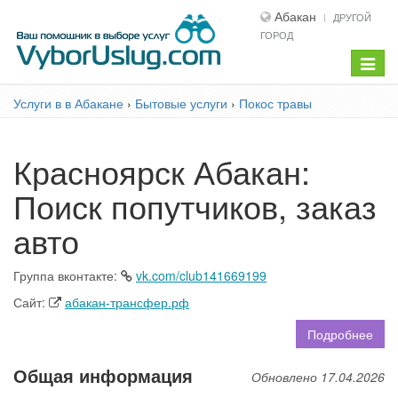
Абакан
ДРУГОЙ
ГОРОД
Показ
меню
Услуги в в Абакане
›
Бытовые услуги
›
Покос травы
Красноярск Абакан:
Поиск попутчиков, заказ
авто
Группа вконтакте:
vk.com/club141669199
Сайт:
абакан-трансфер.рф
Подробнее
Общая информация
Обновлено 17.04.2026