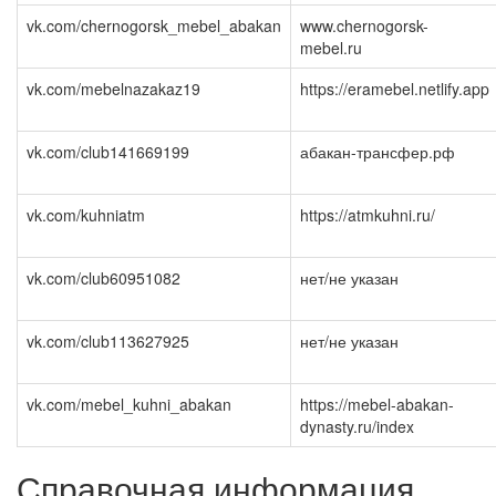
vk.com/chernogorsk_mebel_abakan
www.chernogorsk-
mebel.ru
vk.com/mebelnazakaz19
https://eramebel.netlify.app
vk.com/club141669199
абакан-трансфер.рф
vk.com/kuhniatm
https://atmkuhni.ru/
vk.com/club60951082
нет/не указан
vk.com/club113627925
нет/не указан
vk.com/mebel_kuhni_abakan
https://mebel-abakan-
dynasty.ru/index
Справочная информация